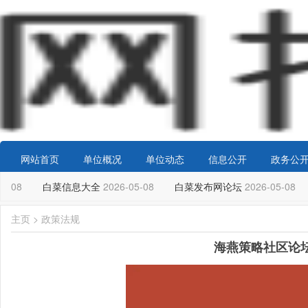
网站首页
单位概况
单位动态
信息公开
政务公
5-08
白菜信息大全
2026-05-08
白菜发布网论坛
2026-05-08
主页
>
政策法规
海燕策略社区论