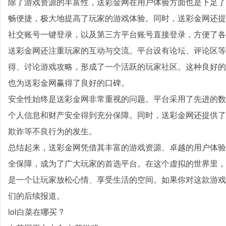
除了游戏资源的丰富性，送彩金网在用户体验方面也是下足了
畅便捷，极大地提高了玩家的游戏体验。同时，送彩金网还提
社交账号一键登录，以及第三方平台账号直接登录，方便了各
送彩金网还注重玩家的互动与交流。平台设有论坛、评论区等
得、讨论游戏攻略，形成了一个活跃的玩家社区。这种良好的
也为送彩金网赢得了良好的口碑。
安全性始终是送彩金网非常重视的问题。平台采用了先进的数
个人信息和财产安全得到充分保障。同时，送彩金网还提供了
欺诈等不良行为的发生。
总结起来，送彩金网凭借其丰富的游戏资源、卓越的用户体验
全保障，成为了广大玩家的首选平台。在这个虚拟的世界里，
是一个让玩家放松心情、享受生活的空间。如果你对这款游戏
们的后续报道。
lol白菜在哪买 ?