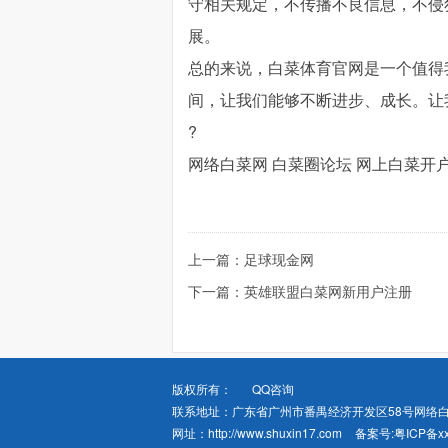
守相关规定，不传播不良信息，不侵
展。
总的来说，白菜体育官网是一个值得
间，让我们能够不断进步、成长。让
?
网络白菜网 白菜圈论坛 网上白菜开
上一篇：足球现金网
下一篇：英雄联盟白菜网新用户注册
版权所有：
QQ咨询
联系地址：广东省广州市番禺经济开发区58号网络
网址：
http://www.shuxin17.com
备案号:
粤ICP备xx