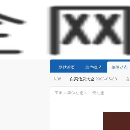
网站首页
单位概况
单位动态
白菜信誉大平台
2026-05-08
白菜信息大全
2026-05-08
白
主页
>
单位动态
>
工作动态