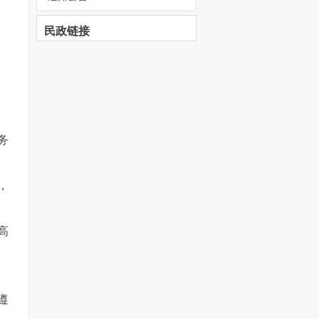
民政链接
务
，
高
遵