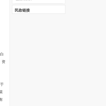
民政链接
新白
、资
关于
菜
有